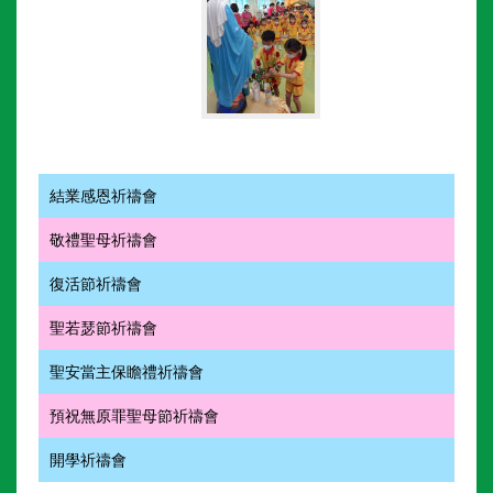
結業感恩祈禱會
敬禮聖母祈禱會
復活節祈禱會
聖若瑟節祈禱會
聖安當主保瞻禮祈禱會
預祝無原罪聖母節祈禱會
開學祈禱會