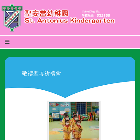
敬禮聖母祈禱會