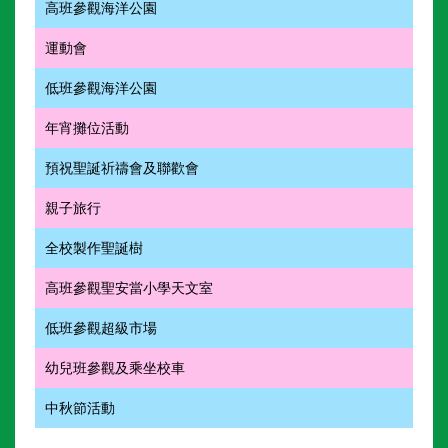
高班參觀海洋公園
運動會
低班參觀海洋公園
年宵攤位活動
預祝聖誕祈禱會及聯歡會
親子旅行
全校製作聖誕樹
高班參觀聖安當小學天文室
低班參觀超級市場
幼兒班參觀及乘坐校車
中秋節活動